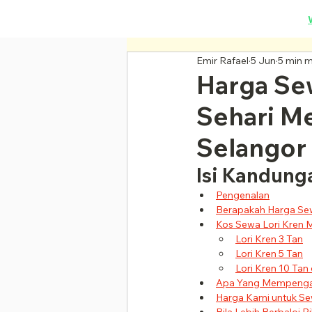
Sewa Lori Kren Termurah Sekarang!
Emir Rafael
5 Jun
5 min 
Harga Sew
Sehari Me
Selangor
Isi Kandung
Pengenalan
Berapakah Harga Sew
Kos Sewa Lori Kren M
Lori Kren 3 Tan
Lori Kren 5 Tan
Lori Kren 10 Tan
Apa Yang Mempengar
Harga Kami untuk Sew