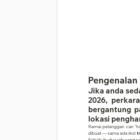
Pengenalan 
Jika anda sed
2026, perkara
bergantung pad
lokasi pengha
Ramai pelanggan cari “har
dibuat — sama ada ikut 
t
Sebab itu dua job yang s