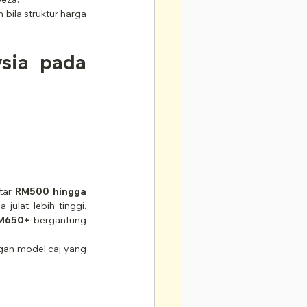
bila struktur harga 
sia pada 
tar 
RM500 hingga 
julat lebih tinggi. 
RM650+
 bergantung 
ngan model caj yang 