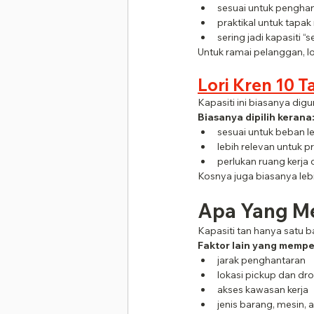
sesuai untuk pengha
praktikal untuk tapak 
sering jadi kapasiti 
Untuk ramai pelanggan, l
Lori Kren 10 T
Kapasiti ini biasanya digu
Biasanya dipilih kerana
sesuai untuk beban l
lebih relevan untuk p
perlukan ruang kerja 
Kosnya juga biasanya lebih
Apa Yang M
Kapasiti tan hanya satu b
Faktor lain yang mempe
jarak penghantaran
lokasi pickup dan dr
akses kawasan kerja
jenis barang, mesin,