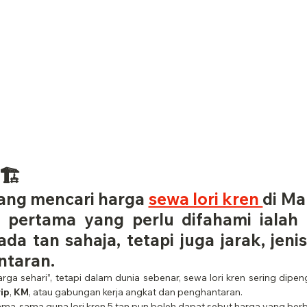
🏗️
ang mencari harga 
sewa lori kren 
di Ma
 pertama yang perlu difahami ialah 
a tan sahaja, tetapi juga jarak, jenis 
ntaran.
ga sehari”, tetapi dalam dunia sebenar, sewa lori kren sering dipeng
rip
, 
KM
, atau gabungan kerja angkat dan penghantaran.
ama-sama guna lori kren 5 tan pun boleh dapat sebut harga yang ber