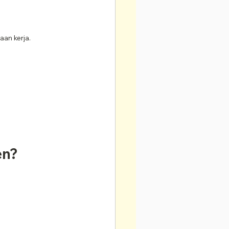
an kerja.
en?