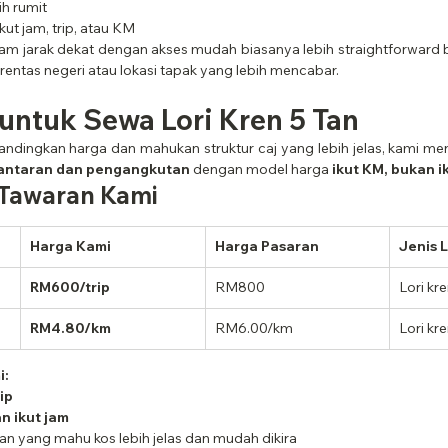
ih rumit
kut jam, trip, atau KM
lam jarak dekat dengan akses mudah biasanya lebih straightforward b
rentas negeri atau lokasi tapak yang lebih mencabar.
untuk Sewa Lori Kren 5 Tan
dingkan harga dan mahukan struktur caj yang lebih jelas, kami me
hantaran dan pengangkutan
 dengan model harga 
ikut KM, bukan i
 Tawaran Kami
Harga Kami
Harga Pasaran
Jenis L
RM600/trip
RM800
Lori kre
RM4.80/km
RM6.00/km
Lori kre
i:
ip
n ikut jam
an yang mahu kos lebih jelas dan mudah dikira