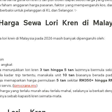
da faham anggaran harga pasaran, faktor yang mempengaruhi kos, dan 
 berbaloi untuk pelanggan di KL dan Selangor. ✨
Harga Sewa Lori Kren di Malay
lori kren di Malaysia pada 2026 masih banyak dipengaruhi oleh:
sin
a angkat
 menunjukkan lori kren 
3 tan hingga 5 tan
 lazimnya bermula seki
a kadar trip tertentu, manakala unit 
10 tan
 biasanya berada pada 
ga memaparkan harga permulaan 
5 tan
 sekitar 
RM350+ hingga 
servis. (
lorrycrane.my
)
arga yang terlalu murah atau terlalu mahal, selalunya ia berkait de
nya sebab kapasiti kren semata-mata.