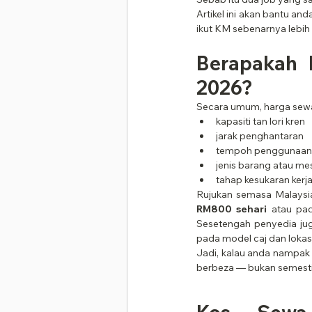
Artikel ini akan bantu an
ikut KM sebenarnya lebih
Berapakah 
2026?
Secara umum, harga sewa 
kapasiti tan lori kren
jarak penghantaran
tempoh penggunaan
jenis barang atau me
tahap kesukaran kerj
Rujukan semasa Malaysia
RM800 sehari
 atau pad
Sesetengah penyedia ju
pada model caj dan lokasi 
Jadi, kalau anda nampak h
berbeza — bukan semesti