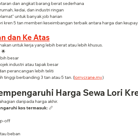
ntaran dan angkat barang berat sederhana
rumah, kedai, dan industri ringan
“selamat” untuk banyak job harian
ori kren 5 tan memberi keseimbangan terbaik antara harga dan keupaya
an dan Ke Atas
nakan untuk kerja yang lebih berat atau lebih khusus.
:
 🌟
ebih besar
rojek industri atau tapak besar
dan perancangan lebih teliti
 tinggi berbanding 3 tan atau 5 tan. (
lorrycrane.my
)
empengaruhi Harga Sewa Lori Kr
ahagian daripada harga akhir.
ngaruhi kos termasuk:
 📏
op-off
 atau beban