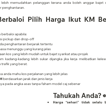
a lebih memudahkan pelanggan kerana anda boleh anggar bajet d
ar penghantaran.
Berbaloi Pilih Harga Ikut KM Be
 berbaloi apabila:
si pickup dan drop-off
ada penghantaran berjarak tertentu
masa menunggu yang kurang jelas
aan kos yang lebih mudah untuk bajet syarikat atau projek
am kadang-kadang lebih sukar dijangka jika kerja melibatkan kelew
 trafik yang berat.
jika anda mahu kos perjalanan yang lebih jelas
KM
 berdasarkan jarak dan jenis kerja
anya pada angka asas tanpa faham model caj sebenar
Tahukah Anda? 
Harga “sehari” tidak selalu 