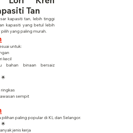
Lori Kren 
pasiti Tan
r kapasiti tan, lebih tinggi 
n kapasiti yang betul lebih 
pilih yang paling murah.
n
esuai untuk:
ingan
i kecil
u bahan binaan bersaiz 
:
 🌟
 ringkas
 kawasan sempit
n
ra pilihan paling popular di KL dan Selangor.
:
 🌟
banyak jenis kerja