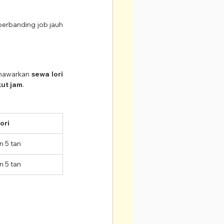
erbanding job jauh 
nawarkan 
sewa lori 
kut jam
.
ori
n 5 tan
n 5 tan