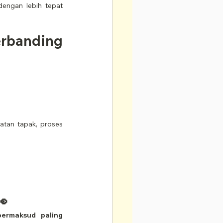
engan lebih tepat 
rbanding 
atan tapak, proses 
👀
bermaksud paling 