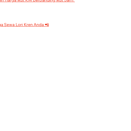
ilih Harga Ikut KM Berbanding Ikut Jam?
a Sewa Lori Kren Anda 📲