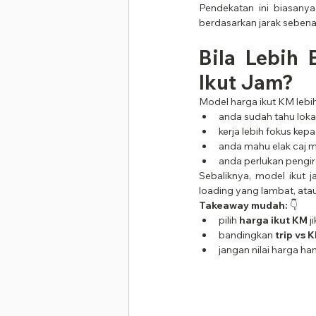
Pendekatan ini biasany
berdasarkan jarak seben
Bila Lebih 
Ikut Jam?
Model harga ikut KM lebih
anda sudah tahu loka
kerja lebih fokus kep
anda mahu elak caj 
anda perlukan pengir
Sebaliknya, model ikut j
loading yang lambat, atau
Takeaway mudah:
 👇
pilih 
harga ikut KM
 
bandingkan 
trip vs 
jangan nilai harga h