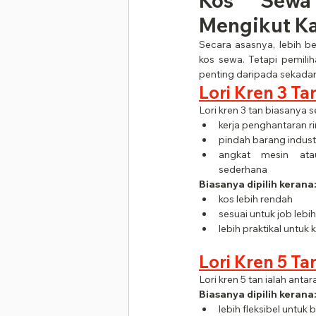
Kos Sewa 
Mengikut Ka
Secara asasnya, lebih besa
kos sewa. Tetapi pemiliha
penting daripada sekadar 
Lori Kren 3 Ta
Lori kren 3 tan biasanya s
kerja penghantaran r
pindah barang industr
angkat mesin ata
sederhana
Biasanya dipilih kerana
kos lebih rendah
sesuai untuk job lebih
lebih praktikal untuk
Lori Kren 5 Ta
Lori kren 5 tan ialah anta
Biasanya dipilih kerana
lebih fleksibel untuk 