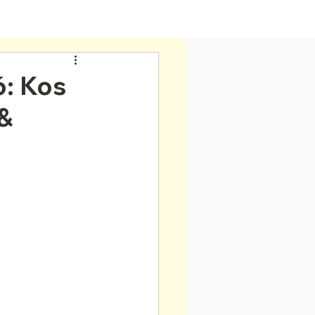
Home
6: Kos
 &